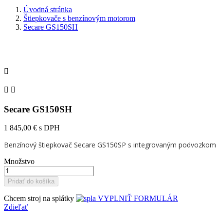
Úvodná stránka
Štiepkovače s benzínovým motorom
Secare GS150SH



Secare GS150SH
1 845,00 €
s DPH
Benzínový štiepkovač Secare GS150SP s integrovaným podvozkom p
Množstvo
Pridať do košíka
Chcem stroj na splátky
VYPLNIŤ FORMULÁR
Zdieľať