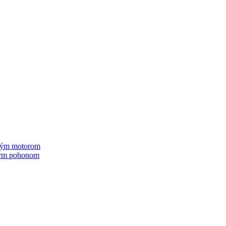
ovým motorom
ckým pohonom