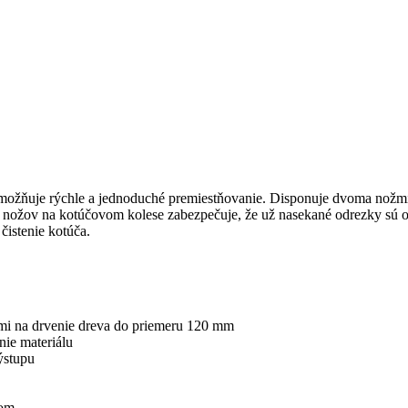
ožňuje rýchle a jednoduché premiestňovanie. Disponuje dvoma nožmi
nožov na kotúčovom kolese zabezpečuje, že už nasekané odrezky sú op
čistenie kotúča.
ami na drvenie dreva do priemeru 120 mm
ie materiálu
ýstupu
rom