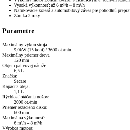
Vysoká výkonnosť: až 6 m³/h – 8 m³/h
Nafukovacie kolesá a automobilový záves pre pohodlnú prepr
Záruka 2 roky
Parametre
Maximálny výkon stroja
9,0kW (15 koní) / 3600 ot./min.
Maximálny priemer dreva
120 mm
Objem palivovej nádrže
6,5 L
Značka:
Secare
Kapacita oleja:
1,1 L
Rýchlosť otáčania nožov:
2000 ot./min
Priemer rezacieho disku:
600 mm
Maximálna výkonnosť:
6 m³/h – 8 m³/h
Výrobca motora: