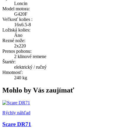
Loncin
Model motora:
G420F
Veľkosť kolies :
16x6.5-8
Ložiská kolies:
Áno
Rezné nože:
2x220
Prenos pohonu:
2 klinové remene
Štartér:
elektrický / ručný
Hmotnosť:
240 kg
Mohlo by Vás zaujímať
Rýchly náhľad
Scare DR71