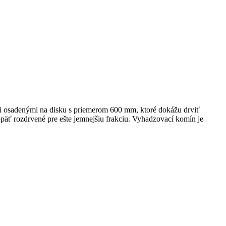
 osadenými na disku s priemerom 600 mm, ktoré dokážu drviť
äť rozdrvené pre ešte jemnejšiu frakciu. Vyhadzovací komín je