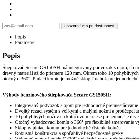
Upozorniť ma pri dostupnosti
Popis
Parametre
Popis
Štiepkovač Secare GS150SH má integrovaný podvozok s ojom, čo um
drevný materiál až do priemeru 120 mm. Okrem toho 10 pohyblivých 
otočný o 360°. Plniaci komín je možné sklopiť nabok pre jednoduché 
Výhody benzínového štiepkovača Secare GS150SH:
Integrovaný podvozok s ojom pre jednoduché premiestňovanie
Dvojitý rezací systém s veľkými a malými nožmi a protičepeľ
10 pohyblivých nožov na kotúčovom kolese pre jemnejšie drven
Otočný vyhadzovací komín o 360° pre flexibilné smerovanie v
Sklopný plniaci komín pre jednoduché čistenie kotúča
Robustná konštrukcia a spoľahlivé bezpečnostné prvky
Výkonný motor Loncin G420F s elektrickým aj ručným štarté