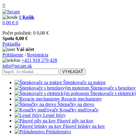

0
Košík
0,00 €
0
Počet položiek: 0
0,00 €
Spolu
0,00 €
Pokladňa
Váš účet
Prihlásenie
/
Registrácia
+421 918 279 428
info@secare.sk
VYHĽADAŤ
Štiepkovače za traktor
Štiepkovače s benzín
Štiepkovače s elektri
Rezacie mechanizmy
Štiepačky na drevo
Kosačky mulčovače
Lesné frézy
Pásové píly na kov
Pásové brúsky na kov
Príslušenstvo