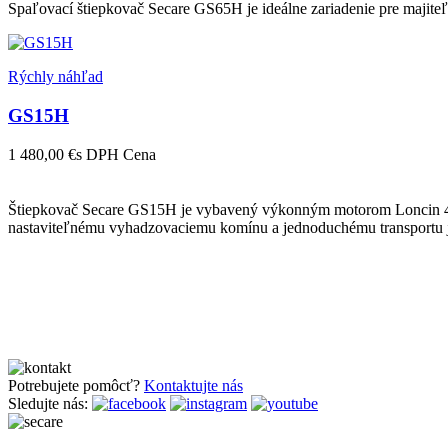
Spaľovací štiepkovač Secare GS65H je ideálne zariadenie pre majit
Rýchly náhľad
GS15H
1 480,00 €
s DPH
Cena
Štiepkovač Secare GS15H je vybavený výkonným motorom Loncin 420
nastaviteľnému vyhadzovaciemu komínu a jednoduchému transportu je 
Potrebujete pomôcť?
Kontaktujte nás
Sledujte nás: