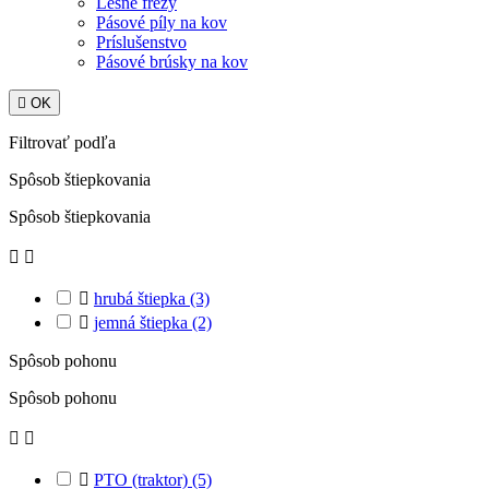
Lesné frézy
Pásové píly na kov
Príslušenstvo
Pásové brúsky na kov

OK
Filtrovať podľa
Spôsob štiepkovania
Spôsob štiepkovania



hrubá štiepka
(3)

jemná štiepka
(2)
Spôsob pohonu
Spôsob pohonu



PTO (traktor)
(5)