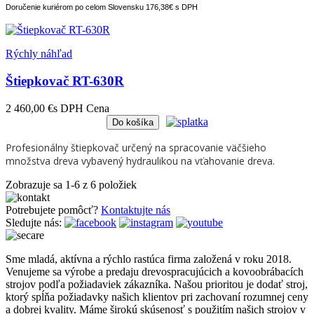
Doručenie kuriérom po celom Slovensku 176,38€ s DPH
Rýchly náhľad
Štiepkovač RT-630R
2 460,00 €
s DPH
Cena
Do košíka
Profesionálny štiepkovač určený na spracovanie väčšieho
množstva dreva vybavený hydraulikou na vťahovanie dreva.
Zobrazuje sa 1-6 z 6 položiek
Potrebujete pomôcť?
Kontaktujte nás
Sledujte nás:
Sme mladá, aktívna a rýchlo rastúca firma založená v roku 2018.
Venujeme sa výrobe a predaju drevospracujúcich a kovoobrábacích
strojov podľa požiadaviek zákazníka. Našou prioritou je dodať stroj,
ktorý spĺňa požiadavky našich klientov pri zachovaní rozumnej ceny
a dobrej kvality. Máme širokú skúsenosť s použitím našich strojov v