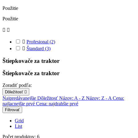
Použitie
Použitie



Profesional
(2)

Štandard
(3)
Štiepkovače za traktor
Štiepkovače za traktor
Zoradiť podľa:
Dôležitosť

Najpredávanejšie
Dôležitosť
Názov: A - Z
Názov: Z - A
Cena:
najlacnejšie prvé
Cena: najdrahšie prvé
Filtrovať
Grid
List
Počet produktov: 6