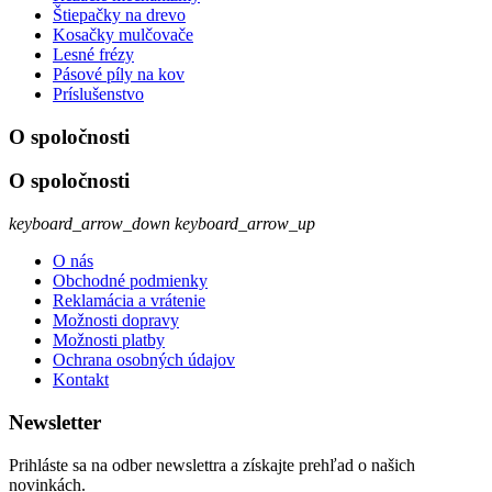
Štiepačky na drevo
Kosačky mulčovače
Lesné frézy
Pásové píly na kov
Príslušenstvo
O spoločnosti
O spoločnosti
keyboard_arrow_down
keyboard_arrow_up
O nás
Obchodné podmienky
Reklamácia a vrátenie
Možnosti dopravy
Možnosti platby
Ochrana osobných údajov
Kontakt
Newsletter
Prihláste sa na odber newslettra a získajte prehľad o našich
novinkách.