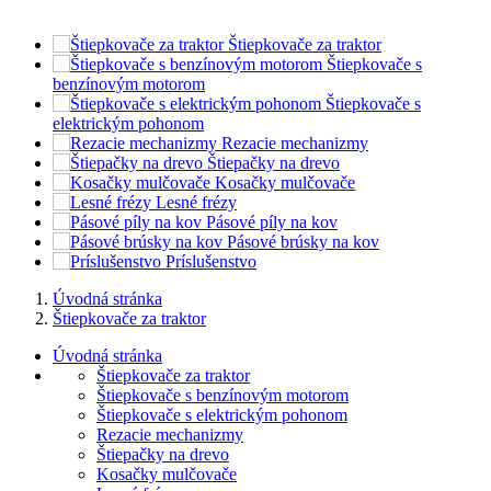
Štiepkovače za traktor
Štiepkovače s
benzínovým motorom
Štiepkovače s
elektrickým pohonom
Rezacie mechanizmy
Štiepačky na drevo
Kosačky mulčovače
Lesné frézy
Pásové píly na kov
Pásové brúsky na kov
Príslušenstvo
Úvodná stránka
Štiepkovače za traktor
Úvodná stránka
Štiepkovače za traktor
Štiepkovače s benzínovým motorom
Štiepkovače s elektrickým pohonom
Rezacie mechanizmy
Štiepačky na drevo
Kosačky mulčovače