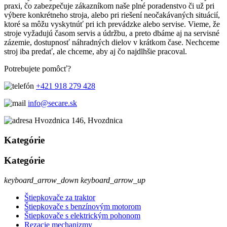
praxi, čo zabezpečuje zákazníkom naše plné poradenstvo či už pri
výbere konkrétneho stroja, alebo pri riešení neočakávaných situácií,
ktoré sa môžu vyskytnúť pri ich prevádzke alebo servise. Vieme, že
stroje vyžadujú časom servis a údržbu, a preto dbáme aj na servisné
zázemie, dostupnosť náhradných dielov v krátkom čase. Nechceme
stroj iba predať, ale chceme, aby aj čo najdlhšie pracoval.
Potrebujete pomôcť?
+421 918 279 428
info@secare.sk
Hvozdnica 146, Hvozdnica
Kategórie
Kategórie
keyboard_arrow_down
keyboard_arrow_up
Štiepkovače za traktor
Štiepkovače s benzínovým motorom
Štiepkovače s elektrickým pohonom
Rezacie mechanizmy