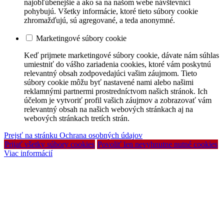
najobľúbenejšie a ako sa na našom webe návštevníci
pohybujú. Všetky informácie, ktoré tieto súbory cookie
zhromažďujú, sú agregované, a teda anonymné.
Marketingové súbory cookie
Keď prijmete marketingové súbory cookie, dávate nám súhlas
umiestniť do vášho zariadenia cookies, ktoré vám poskytnú
relevantný obsah zodpovedajúci vašim záujmom. Tieto
súbory cookie môžu byť nastavené nami alebo našimi
reklamnými partnermi prostredníctvom našich stránok. Ich
účelom je vytvoriť profil vašich záujmov a zobrazovať vám
relevantný obsah na našich webových stránkach aj na
webových stránkach tretích strán.
Prejsť na stránku Ochrana osobných údajov
Prijať všetky súbory cookies
Povoliť len nevyhnutne nutné cookies
Viac informácií