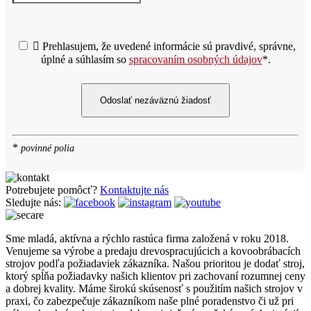

Prehlasujem, že uvedené informácie sú pravdivé, správne,
úplné a súhlasím so
spracovaním osobných údajov
*.
Odoslať nezáväznú žiadosť
*
povinné polia
Potrebujete pomôcť?
Kontaktujte nás
Sledujte nás:
Sme mladá, aktívna a rýchlo rastúca firma založená v roku 2018.
Venujeme sa výrobe a predaju drevospracujúcich a kovoobrábacích
strojov podľa požiadaviek zákazníka. Našou prioritou je dodať stroj,
ktorý spĺňa požiadavky našich klientov pri zachovaní rozumnej ceny
a dobrej kvality. Máme širokú skúsenosť s použitím našich strojov v
praxi, čo zabezpečuje zákazníkom naše plné poradenstvo či už pri