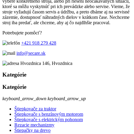
výbere konkrétneho stroja, alebo pri riešení neočakávaných situácií,
ktoré sa môžu vyskytnúť pri ich prevádzke alebo servise. Vieme, že
stroje vyžadujú časom servis a údržbu, a preto dbáme aj na servisné
zázemie, dostupnosť náhradných dielov v krátkom čase. Nechceme
stroj iba predať, ale chceme, aby aj čo najdlhšie pracoval.
Potrebujete pomôcť?
+421 918 279 428
info@secare.sk
Hvozdnica 146, Hvozdnica
Kategórie
Kategórie
keyboard_arrow_down
keyboard_arrow_up
Štiepkovače za traktor
Štiepkovače s benzínovým motorom
Štiepkovače s elektrickým pohonom
Rezacie mechanizmy
Štiepačky na drevo