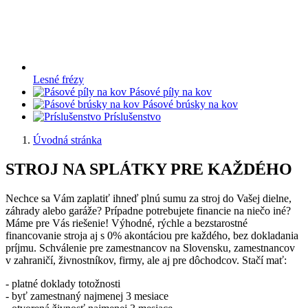
Lesné frézy
Pásové píly na kov
Pásové brúsky na kov
Príslušenstvo
Úvodná stránka
STROJ NA SPLÁTKY PRE KAŽDÉHO
Nechce sa Vám zaplatiť ihneď plnú sumu za stroj do Vašej dielne,
záhrady alebo garáže? Prípadne potrebujete financie na niečo iné?
Máme pre Vás riešenie! Výhodné, rýchle a bezstarostné
financovanie stroja aj s 0% akontáciou pre každého, bez dokladania
príjmu. Schválenie pre zamestnancov na Slovensku, zamestnancov
v zahraničí, živnostníkov, firmy, ale aj pre dôchodcov. Stačí mať:
- platné doklady totožnosti
- byť zamestnaný najmenej 3 mesiace