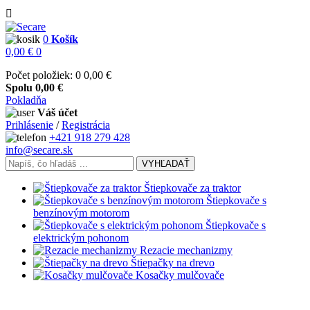

0
Košík
0,00 €
0
Počet položiek: 0
0,00 €
Spolu
0,00 €
Pokladňa
Váš účet
Prihlásenie
/
Registrácia
+421 918 279 428
info@secare.sk
VYHĽADAŤ
Štiepkovače za traktor
Štiepkovače s
benzínovým motorom
Štiepkovače s
elektrickým pohonom
Rezacie mechanizmy
Štiepačky na drevo
Kosačky mulčovače