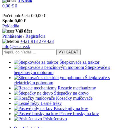
0
Košík
0,00 €
0
Počet položiek: 0
0,00 €
Spolu
0,00 €
Pokladňa
Váš účet
Prihlásenie
/
Registrácia
+421 918 279 428
info@secare.sk
VYHĽADAŤ
Štiepkovače za traktor
Štiepkovače s
benzínovým motorom
Štiepkovače s
elektrickým pohonom
Rezacie mechanizmy
Štiepačky na drevo
Kosačky mulčovače
Lesné frézy
Pásové píly na kov
Pásové brúsky na kov
Príslušenstvo