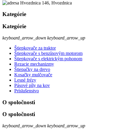
Hvozdnica 146, Hvozdnica
Kategórie
Kategórie
keyboard_arrow_down
keyboard_arrow_up
Štiepkovače za traktor
Štiepkovače s benzínovým motorom
Štiepkovače s elektrickým pohonom
Rezacie mechanizmy
Štiepačky na drevo
Kosačky mulčovače
Lesné frézy
Pásové píly na kov
Príslušenstvo
O spoločnosti
O spoločnosti
keyboard_arrow_down
keyboard_arrow_up