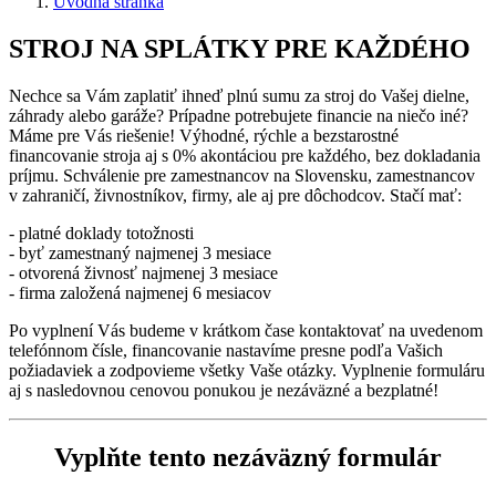
Úvodná stránka
STROJ NA SPLÁTKY PRE KAŽDÉHO
Nechce sa Vám zaplatiť ihneď plnú sumu za stroj do Vašej dielne,
záhrady alebo garáže? Prípadne potrebujete financie na niečo iné?
Máme pre Vás riešenie! Výhodné, rýchle a bezstarostné
financovanie stroja aj s 0% akontáciou pre každého, bez dokladania
príjmu. Schválenie pre zamestnancov na Slovensku, zamestnancov
v zahraničí, živnostníkov, firmy, ale aj pre dôchodcov. Stačí mať:
- platné doklady totožnosti
- byť zamestnaný najmenej 3 mesiace
- otvorená živnosť najmenej 3 mesiace
- firma založená najmenej 6 mesiacov
Po vyplnení Vás budeme v krátkom čase kontaktovať na uvedenom
telefónnom čísle, financovanie nastavíme presne podľa Vašich
požiadaviek a zodpovieme všetky Vaše otázky. Vyplnenie formuláru
aj s nasledovnou cenovou ponukou je nezáväzné a bezplatné!
Vyplňte tento nezáväzný formulár