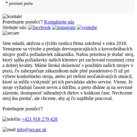
*
povinné polia
Potrebujete pomôcť?
Kontaktujte nás
Sledujte nás:
Sme mladá, aktívna a rýchlo rastúca firma založená v roku 2018.
Venujeme sa výrobe a predaju drevospracujúcich a kovoobrábacích
strojov podľa požiadaviek zákazníka. Našou prioritou je dodať stroj,
ktorý spĺňa požiadavky našich klientov pri zachovaní rozumnej ceny
a dobrej kvality. Máme širokú skúsenosť s použitím našich strojov v
praxi, čo zabezpečuje zákazníkom naše plné poradenstvo či už pri
výbere konkrétneho stroja, alebo pri riešení neočakávaných situácií,
ktoré sa môžu vyskytnúť pri ich prevádzke alebo servise. Vieme, že
stroje vyžadujú časom servis a údržbu, a preto dbáme aj na servisné
zázemie, dostupnosť náhradných dielov v krátkom čase. Nechceme
stroj iba predať, ale chceme, aby aj čo najdlhšie pracoval.
Potrebujete pomôcť?
+421 918 279 428
info@secare.sk